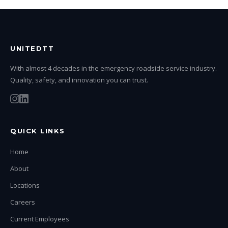
UNITEDTT
With almost 4 decades in the emergency roadside service industry.
Quality, safety, and innovation you can trust.
QUICK LINKS
Home
About
Locations
Careers
Current Employees