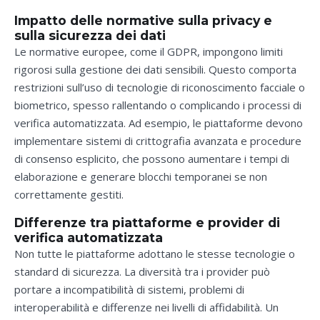
Impatto delle normative sulla privacy e
sulla sicurezza dei dati
Le normative europee, come il GDPR, impongono limiti
rigorosi sulla gestione dei dati sensibili. Questo comporta
restrizioni sull’uso di tecnologie di riconoscimento facciale o
biometrico, spesso rallentando o complicando i processi di
verifica automatizzata. Ad esempio, le piattaforme devono
implementare sistemi di crittografia avanzata e procedure
di consenso esplicito, che possono aumentare i tempi di
elaborazione e generare blocchi temporanei se non
correttamente gestiti.
Differenze tra piattaforme e provider di
verifica automatizzata
Non tutte le piattaforme adottano le stesse tecnologie o
standard di sicurezza. La diversità tra i provider può
portare a incompatibilità di sistemi, problemi di
interoperabilità e differenze nei livelli di affidabilità. Un