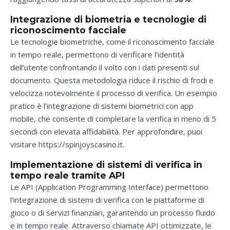
Integrazione di biometria e tecnologie di
riconoscimento facciale
Le tecnologie biometriche, come il riconoscimento facciale
in tempo reale, permettono di verificare l’identità
dell’utente confrontando il volto con i dati presenti sul
documento. Questa metodologia riduce il rischio di frodi e
velocizza notevolmente il processo di verifica. Un esempio
pratico è l’integrazione di sistemi biometrici con app
mobile, che consente di completare la verifica in meno di 5
secondi con elevata affidabilità. Per approfondire, puoi
visitare
https://spinjoyscasino.it
.
Implementazione di sistemi di verifica in
tempo reale tramite API
Le API (Application Programming Interface) permettono
l’integrazione di sistemi di verifica con le piattaforme di
gioco o di servizi finanziari, garantendo un processo fluido
e in tempo reale. Attraverso chiamate API ottimizzate, le