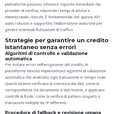
piattaforme possono ottenere risposte immediate dai
provider di verifica, riducendo i tempi di attesa e
minimizzando i blocchi. È fondamentale che queste API
siano robuste e supportino l’elaborazione asincrona per
gestire eventuali fluttuazioni di traffico.
Strategie per garantire un credito
istantaneo senza errori
Algoritmi di controllo e validazione
automatica
Per evitare errori nell’erogazione del credito, le
piattaforme devono implementare algoritmi di validazione
automatica che analizzino ogni transazione in tempo reale.
Questi sistemi verificano la coerenza dei dati, come la
corrispondenza tra documento e dati inseriti, e applicano
controlli di frode, come la verifica di pattern sospetti o
transazioni multiple da IP differenti.
Procedure di fallback e revisione umana