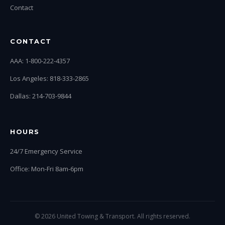
Contact
CONTACT
AAA: 1-800-222-4357
Los Angeles: 818-333-2865
Dallas: 214-703-9844
HOURS
24/7 Emergency Service
Office: Mon-Fri 8am-6pm
© 2026 United Towing & Transport. All rights reserved.