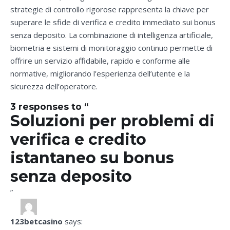
strategie di controllo rigorose rappresenta la chiave per
superare le sfide di verifica e credito immediato sui bonus
senza deposito. La combinazione di intelligenza artificiale,
biometria e sistemi di monitoraggio continuo permette di
offrire un servizio affidabile, rapido e conforme alle
normative, migliorando l’esperienza dell’utente e la
sicurezza dell’operatore.
3 responses to “
Soluzioni per problemi di
verifica e credito
istantaneo su bonus
senza deposito
”
123betcasino
says: