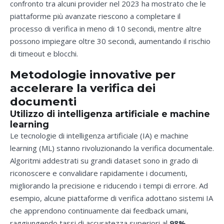
confronto tra alcuni provider nel 2023 ha mostrato che le
piattaforme più avanzate riescono a completare il
processo di verifica in meno di 10 secondi, mentre altre
possono impiegare oltre 30 secondi, aumentando il rischio
di timeout e blocchi.
Metodologie innovative per
accelerare la verifica dei
documenti
Utilizzo di intelligenza artificiale e machine
learning
Le tecnologie di intelligenza artificiale (IA) e machine
learning (ML) stanno rivoluzionando la verifica documentale.
Algoritmi addestrati su grandi dataset sono in grado di
riconoscere e convalidare rapidamente i documenti,
migliorando la precisione e riducendo i tempi di errore. Ad
esempio, alcune piattaforme di verifica adottano sistemi IA
che apprendono continuamente dai feedback umani,
raggiungendo tassi di accuratezza superiori al
98%
.