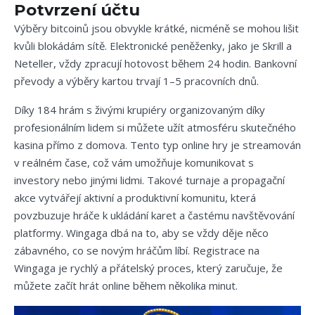
Potvrzení účtu
Výběry bitcoinů jsou obvykle krátké, nicméně se mohou lišit
kvůli blokádám sítě. Elektronické peněženky, jako je Skrill a
Neteller, vždy zpracují hotovost během 24 hodin. Bankovní
převody a výběry kartou trvají 1–5 pracovních dnů.
Díky 184 hrám s živými krupiéry organizovaným díky
profesionálním lidem si můžete užít atmosféru skutečného
kasina přímo z domova. Tento typ online hry je streamován
v reálném čase, což vám umožňuje komunikovat s
investory nebo jinými lidmi. Takové turnaje a propagační
akce vytvářejí aktivní a produktivní komunitu, která
povzbuzuje hráče k ukládání karet a častému navštěvování
platformy. Wingaga dbá na to, aby se vždy děje něco
zábavného, ​​co se novým hráčům líbí. Registrace na
Wingaga je rychlý a přátelský proces, který zaručuje, že
můžete začít hrát online během několika minut.