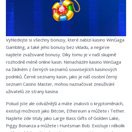
Vyhledejte si všechny bonusy, které nabízí kasino WinGaga
Gambling, a také jeho bonusy bez vkladu, a nejprve
najdete zvažované bonusy. Díky tomu je v naší skupině
rozhodně méně online kasin. Nenacházím kasino WinGaga
na žádném z černých seznamů souvisejících kasinových
podniků. Černé seznamy kasin, jako je náš osobní černý
seznam Casino Master, mohou naznačovat zneužívání
uživatelů ze strany kasina.
Pokud jste ale odvážnější a máte znalosti o kryptoměnách,
existují možnosti jako Bitcoin, Ethereum a můžete i Tether.
Najdete zde tituly jako Large Bass Gifts of Golden Lake,
Piggy Bonanza a můžete i Huntsman Bob. Existuje i několik