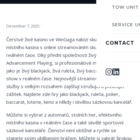
TOW UNIT
SERVICE U
December 7, 2025
·
Čerstvé živé kasino ve WinGaga nabízí skutečný zážitek z
CONTACT
místního kasina s online streamováním skutečných hráčů v
reálném čase. Díky přední společnosti živých kasin, jako je
Advancement Playing, si profesionálové mohou užít hry,
jako je živý blackjack, živá ruleta, živý baccarat a další herní
show v reálném čase. Nejnovější streamovací a interaktivní
služby s velkým rozsahem zajišťují vzrušující a pohlcující
zážitek.
Najdete zde hry jako blackjack, ruleta, poker,
baccarat, loterie, keno a někdy i skvělou sázkovou kancelář.
Můžete si vybrat z automatů, stolních her, efektivního
místního kasina v reálném čase a také skvělé sportovní
sázkové kanceláře. Členství není obtížné a rychle se
stanete svým oblíbeným hráčem. Můžete si zahrát širokou