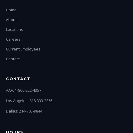
Home
About
Locations
Careers
Current Employees
Contact
CONTACT
AAA: 1-800-222-4357
Los Angeles: 818-333-2865
Dallas: 214-703-9844
HOURS