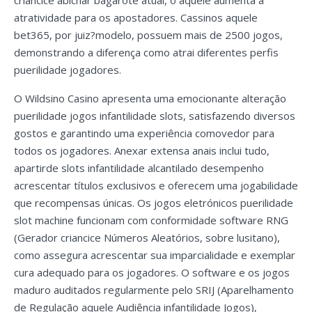
criancice abichar bagarote atual, o aquele aumenta a
atratividade para os apostadores. Cassinos aquele
bet365, por juiz?modelo, possuem mais de 2500 jogos,
demonstrando a diferença como atrai diferentes perfis
puerilidade jogadores.
O Wildsino Casino apresenta uma emocionante alteração
puerilidade jogos infantilidade slots, satisfazendo diversos
gostos e garantindo uma experiência comovedor para
todos os jogadores. Anexar extensa anais inclui tudo,
apartirde slots infantilidade alcantilado desempenho
acrescentar títulos exclusivos e oferecem uma jogabilidade
que recompensas únicas. Os jogos eletrónicos puerilidade
slot machine funcionam com conformidade software RNG
(Gerador criancice Números Aleatórios, sobre lusitano),
como assegura acrescentar sua imparcialidade e exemplar
cura adequado para os jogadores. O software e os jogos
maduro auditados regularmente pelo SRIJ (Aparelhamento
de Regulação aquele Audiência infantilidade Jogos),