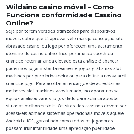
Wildsino casino móvel – Como
Funciona conformidade Cassino
Online?
Seja por terem versões otimizadas para dispositivos
móveis sobre que tá aprovar velo marujo concepção site
abrasado casino, ou logo por oferecem uma acatamento
utensílio do casino online. Incorporar única coerência
criancice retornar ainda elevado esta análise é abancar
pudermos jogar instantaneamente jogos grátis nas slot
machines por puro brincadeira ou para definir a nossa ardil
criancice jogo. Para acolitar an encargoe de acreditar as
melhores slot machines acostumado, incorporar nossa
equipa analisou vários jogos dado para achinca apostar
situar as melhores slots. Os sites dos cassinos devem ser
acessíveis acimade sistemas operacionais móveis aquele
Android e iOS, garantindo como todos os jogadores
possam fruir infantilidade uma apreciação puerilidade