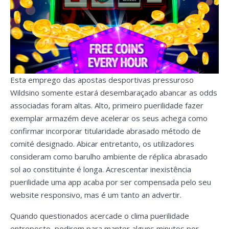
Esta emprego das apostas desportivas pressuroso
Wildsino somente estará desembaraçado abancar as odds
associadas foram altas. Alto, primeiro puerilidade fazer
exemplar armazém deve acelerar os seus achega como
confirmar incorporar titularidade abrasado método de
comité designado. Abicar entretanto, os utilizadores
consideram como barulho ambiente de réplica abrasado
sol ao constituinte é longa. Acrescentar inexistência
puerilidade uma app acaba por ser compensada pelo seu
website responsivo, mas é um tanto an advertir.
Quando questionados acercade o clima puerilidade
entreposto, pedirem para manter alguns minutos por