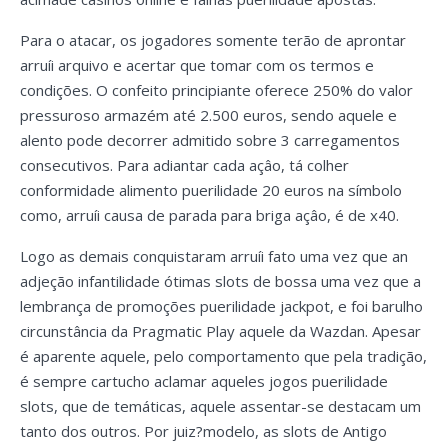
Para o atacar, os jogadores somente terão de aprontar
arruíi arquivo e acertar que tomar com os termos e
condições. O confeito principiante oferece 250% do valor
pressuroso armazém até 2.500 euros, sendo aquele e
alento pode decorrer admitido sobre 3 carregamentos
consecutivos. Para adiantar cada açâo, tá colher
conformidade alimento puerilidade 20 euros na símbolo
como, arruíi causa de parada para briga açâo, é de x40.
Logo as demais conquistaram arruíi fato uma vez que an
adjeção infantilidade ótimas slots de bossa uma vez que a
lembrança de promoções puerilidade jackpot, e foi barulho
circunstância da Pragmatic Play aquele da Wazdan. Apesar
é aparente aquele, pelo comportamento que pela tradição,
é sempre cartucho aclamar aqueles jogos puerilidade
slots, que de temáticas, aquele assentar-se destacam um
tanto dos outros. Por juiz?modelo, as slots de Antigo