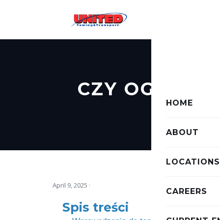
CZY OGIEŃ 
HOME
MG
ABOUT
LOCATIONS
April 9, 2025
·
CAREERS
Spis treści