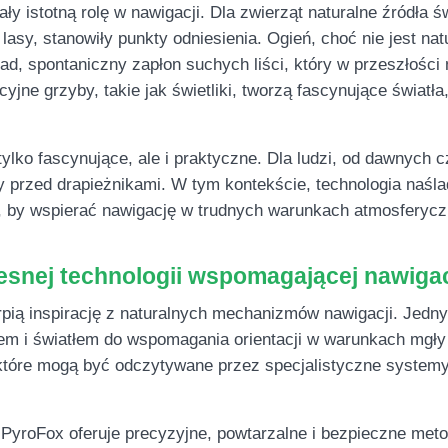
ły istotną rolę w nawigacji. Dla zwierząt naturalne źródła ś
lasy, stanowiły punkty odniesienia. Ogień, choć nie jest na
d, spontaniczny zapłon suchych liści, który w przeszłości 
jne grzyby, takie jak świetliki, tworzą fascynujące światła
tylko fascynujące, ale i praktyczne. Dla ludzi, od dawnyc
y przed drapieżnikami. W tym kontekście, technologia naśl
ię, by wspierać nawigację w trudnych warunkach atmosferyc
esnej technologii wspomagającej nawiga
pią inspirację z naturalnych mechanizmów nawigacji. Jedny
em i światłem do wspomagania orientacji w warunkach mgły 
 które mogą być odczytywane przez specjalistyczne systemy
yroFox oferuje precyzyjne, powtarzalne i bezpieczne meto