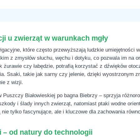
ji u zwierząt w warunkach mgły
igacyjne, które często przewyższają ludzkie umiejętności 
kim z zmysłów słuchu, węchu i dotyku, co pozwala im na or
ak żurawie czy łabędzie, potrafią korzystać z dźwięków otoc
a. Ssaki, takie jak sarny czy jelenie, dzięki wyostrzonym z
e z wizji.
Puszczy Białowieskiej po bagna Biebrzy – sprzyja różnor
zkody i ślady innych zwierząt, natomiast ptaki wodne orien
 nie tylko fascynujące, ale i kluczowe dla zachowania ró
i – od natury do technologii