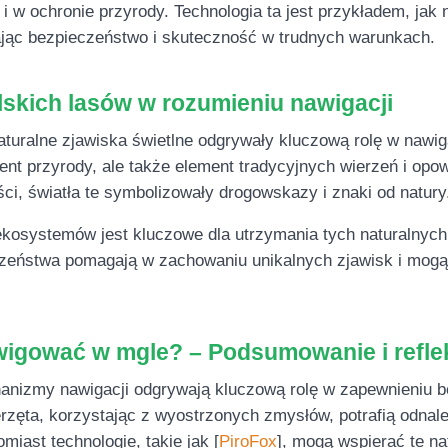
i w ochronie przyrody. Technologia ta jest przykładem, ja
niając bezpieczeństwo i skuteczność w trudnych warunkach.
olskich lasów w rozumieniu nawigacji
turalne zjawiska świetlne odgrywały kluczową rolę w nawiga
ment przyrody, ale także element tradycyjnych wierzeń i opo
i, światła te symbolizowały drogowskazy i znaki od natury
ekosystemów jest kluczowe dla utrzymania tych naturalny
czeństwa pomagają w zachowaniu unikalnych zjawisk i mogą
wigować w mgle? – Podsumowanie i refle
hanizmy nawigacji odgrywają kluczową rolę w zapewnieniu 
zęta, korzystając z wyostrzonych zmysłów, potrafią odnale
iast technologie, takie jak [
PiroFox
], mogą wspierać te na