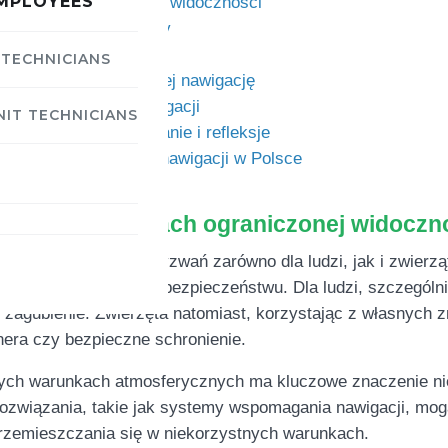
MPLOYEES
arunkach ograniczonej widoczności
erząt w warunkach mgły
ury do technologii
 TECHNICIANS
hnologii wspomagającej nawigację
asów w rozumieniu nawigacji
NIT TECHNICIANS
w mgle? – Podsumowanie i refleksje
ologii dla przyszłości nawigacji w Polsce
acji w warunkach ograniczonej widoczn
no z największych wyzwań zarówno dla ludzi, jak i zwierzą
 czasami nawet zagraża bezpieczeństwu. Dla ludzi, szczegól
zagubienie. Zwierzęta natomiast, korzystając z własnych z
nera czy bezpieczne schronienie.
ch warunkach atmosferycznych ma kluczowe znaczenie nie t
rozwiązania, takie jak systemy wspomagania nawigacji, mog
rzemieszczania się w niekorzystnych warunkach.