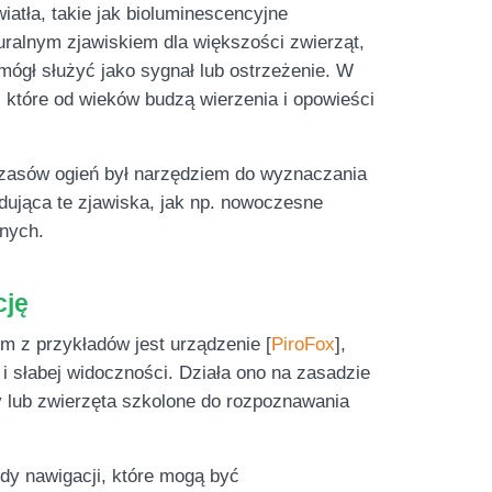
wiatła, takie jak bioluminescencyjne
turalnym zjawiskiem dla większości zwierząt,
mógł służyć jako sygnał lub ostrzeżenie. W
, które od wieków budzą wierzenia i opowieści
h czasów ogień był narzędziem do wyznaczania
adująca te zjawiska, jak np. nowoczesne
znych.
cję
m z przykładów jest urządzenie [
PiroFox
],
i słabej widoczności. Działa ono na zasadzie
 lub zwierzęta szkolone do rozpoznawania
dy nawigacji, które mogą być