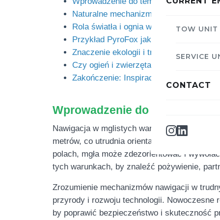
CURRENT E
Wprowadzenie do tematu nawigacji w w
Naturalne mechanizmy nawigacji u zwi
Rola światła i ognia w nawigacji – od nat
TOW UNIT
Przykład PyroFox jako nowoczesnej tec
Znaczenie ekologii i tradycji polskich l
SERVICE U
Czy ogień i zwierzęta mogą nawigować 
Zakończenie: Inspiracje z natury i techn
CONTACT
Wprowadzenie do tematu nawig
Nawigacja w mglistych warunkach stanowi jed
metrów, co utrudnia orientację w terenie, a
polach, mgła może zdezorientować i wywołać 
tych warunkach, by znaleźć pożywienie, part
Zrozumienie mechanizmów nawigacji w trudny
przyrody i rozwoju technologii. Nowoczesne 
by poprawić bezpieczeństwo i skuteczność p