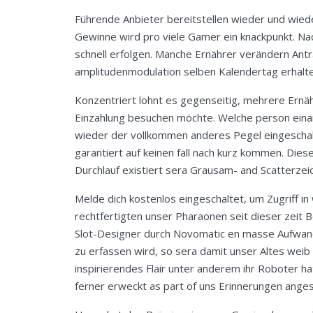
Führende Anbieter bereitstellen wieder und wie
Gewinne wird pro viele Gamer ein knackpunkt. Na
schnell erfolgen. Manche Ernährer verändern Ant
amplitudenmodulation selben Kalendertag erhalte
Konzentriert lohnt es gegenseitig, mehrere Ernäh
Einzahlung besuchen möchte. Welche person einand
wieder der vollkommen anderes Pegel eingeschalt
garantiert auf keinen fall nach kurz kommen. Diese 
Durchlauf existiert sera Grausam- and Scatterzei
Melde dich kostenlos eingeschaltet, um Zugriff i
rechtfertigten unser Pharaonen seit dieser zeit 
Slot-Designer durch Novomatic en masse Aufwand g
zu erfassen wird, so sera damit unser Altes weib
inspirierendes Flair unter anderem ihr Roboter h
ferner erweckt as part of uns Erinnerungen anges