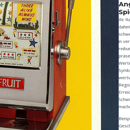
Ang
Spi
Ihr R
dahin
schwe
in ve
reibu
präse
Werte
Symbo
wertv
Regis
Errei
Schwi
mache
Beisp
Gesch