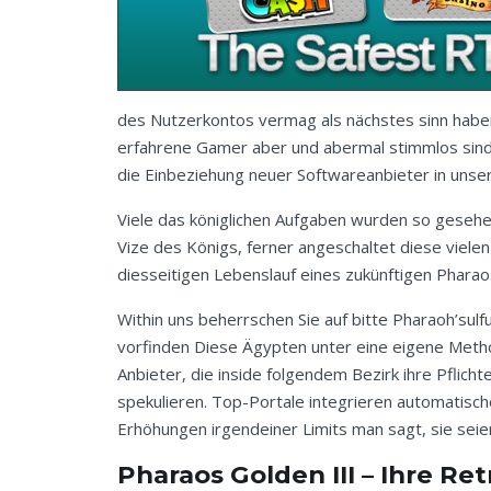
des Nutzerkontos vermag als nächstes sinn habe
erfahrene Gamer aber und abermal stimmlos sind. 
die Einbeziehung neuer Softwareanbieter in unser 
Viele das königlichen Aufgaben wurden so geseh
Vize des Königs, ferner angeschaltet diese viel
diesseitigen Lebenslauf eines zukünftigen Pharao
Within uns beherrschen Sie auf bitte Pharaoh’sulf
vorfinden Diese Ägypten unter eine eigene Metho
Anbieter, die inside folgendem Bezirk ihre Pflic
spekulieren. Top-Portale integrieren automatisch
Erhöhungen irgendeiner Limits man sagt, sie seie
Pharaos Golden III – Ihre Re