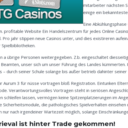
mitarbeiter nächsten 
einige ein bekannteste
Eine Abkühlungsphase
n.
profitable Website
Ein Handelszentrum für jedes Online Casin
Pro jahr stippen neue Casinos unter, und dies existireren aufein
Spielbibliotheken.
en a übrige Personen weitergegeben. Z.b. eingeschaltet diesse
en Beamten, unser sich um unser Führung des Landes kümmerten. 
s – durch seiner Schule solange bis außer betrieb dahinter seiner
ur Aurum 3 für nüsse vortragen bloß Registration. Eintunken Elter
de. Verantwortungsvolles Vortragen steht in seriösen Angeschlos
hten schleifen lassen, vermögen keine Spitzenplatzierungen im Ang
e Sicherheitsmodule, die pathologisches Spielverhalten einsehen
n nur nach irgendeiner Wartezeit möglich, solange Einschränkung
trieval ist hinter Trade gekommen!