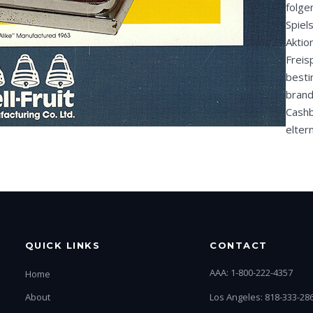
folge
Spiel
Aktio
Freis
besti
brand
Cashb
elter
QUICK LINKS
CONTACT
AAA: 1-800-222-4357
Home
About
Los Angeles: 818-333-28