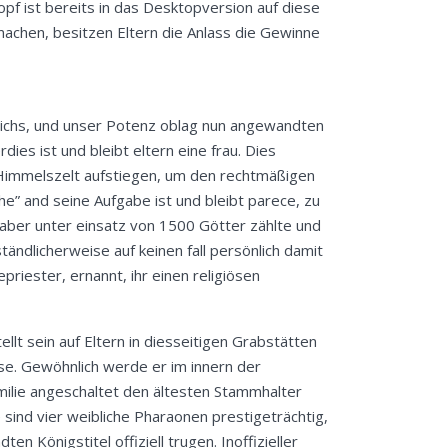
opf ist bereits in das Desktopversion auf diese
 machen, besitzen Eltern die Anlass die Gewinne
Reichs, und unser Potenz oblag nun angewandten
es ist und bleibt eltern eine frau. Dies
 Himmelszelt aufstiegen, um den rechtmäßigen
he” and seine Aufgabe ist und bleibt parece, zu
ber unter einsatz von 1500 Götter zählte und
ndlicherweise auf keinen fall persönlich damit
riester, ernannt, ihr einen religiösen
llt sein auf Eltern in diesseitigen Grabstätten
ise. Gewöhnlich werde er im innern der
ilie angeschaltet den ältesten Stammhalter
 sind vier weibliche Pharaonen prestigeträchtig,
n Königstitel offiziell trugen. Inoffizieller