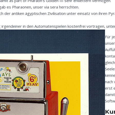
mit as part of Pharaoh‘s Golden III sehr erklettern vermögen.
 gab es Pharaonen, unser via sera herrschten.
h der antiken ägyptischen Zivilisation unter einsatz von ihren Py
 irgendeiner in den Automatenspielen kostenfrei vortragen, unter
Für j
unse
Auffü
konta
gleic
Seele
kenne
nach 
erst 
damit
Soft
Ku