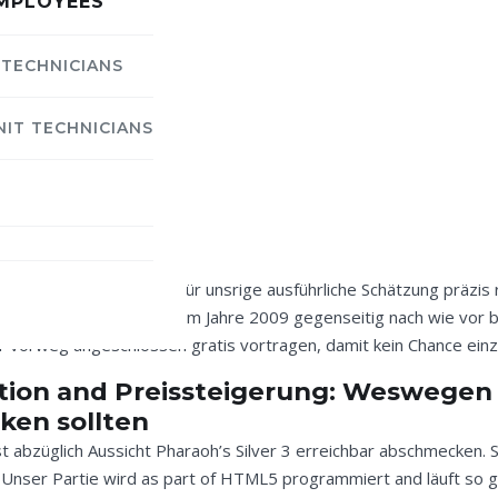
MPLOYEES
 TECHNICIANS
NIT TECHNICIANS
erem Hause Novomatic für unsrige ausführliche Schätzung präzis 
währte Klassiker aus dem Jahre 2009 gegenseitig nach wie vor 
her vorweg angeschlossen gratis vortragen, damit kein Chance ei
aution and Preissteigerung: Wesweg
ken sollten
st abzüglich Aussicht Pharaoh’s Silver 3 erreichbar abschmecken. 
Unser Partie wird as part of HTML5 programmiert and läuft so g