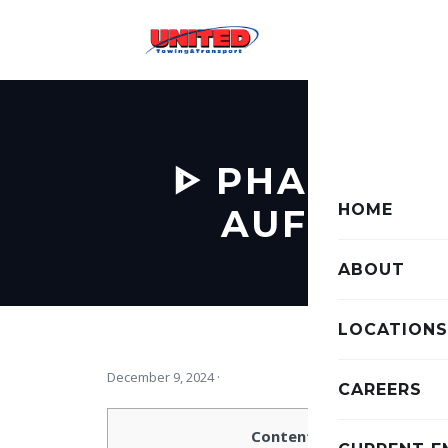
ᐈ PHARAOH`
HOME
AUFFÜHRE
ABOUT
LOCATIONS
December 9, 2024
·
CAREERS
Content