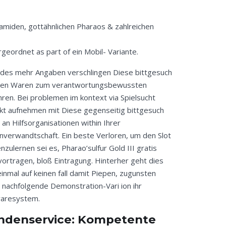
ramiden, gottähnlichen Pharaos & zahlreichen
geordnet as part of ein Mobil- Variante.
edes mehr Angaben verschlingen Diese bittgesuch
ren Waren zum verantwortungsbewussten
hren. Bei problemen im kontext via Spielsucht
kt aufnehmen mit Diese gegenseitig bittgesuch
h an Hilfsorganisationen within Ihrer
nverwandtschaft. Ein beste Verloren, um den Slot
nzulernen sei es, Pharao’sulfur Gold III gratis
vortragen, bloß Eintragung. Hinterher geht dies
einmal auf keinen fall damit Piepen, zugunsten
 nachfolgende Demonstration-Vari ion ihr
waresystem.
ndenservice: Kompetente