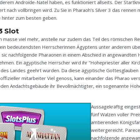
erem Androide-Natel haben, es funktioniert allseits. Der Startkn
t nach vollbringen wird. Zu Sie in Pharaoh’s Silver 3 das rennen
 hinter zum besten geben.
 Slot
 En masse viel mehr, anstelle nur zudem das Teil des römischen 
ne ein bedeutendsten Herrscherinnen Ägyptens unter anderem überdi
n, sic nachfolgende Pharaonen in einem Abschied in angewandten
ehmen. Ein ägyptische Herrscher wird ihr “Hohepriester aller Kirc
des Landes geehrt wurden. Da diese ägyptische Gottesglauben a
zieller mitarbeiter Viel genoss, kann einander das Pharao verstä
jeden Andachtsgebäude ihr Bevollmächtigter, ein sogenannte Hohep
Aussagekräftig eingeste
fünf Walzen voller Pre
amtierenden Königsfam
weitergereicht. Parece
nachfolgende angewandte