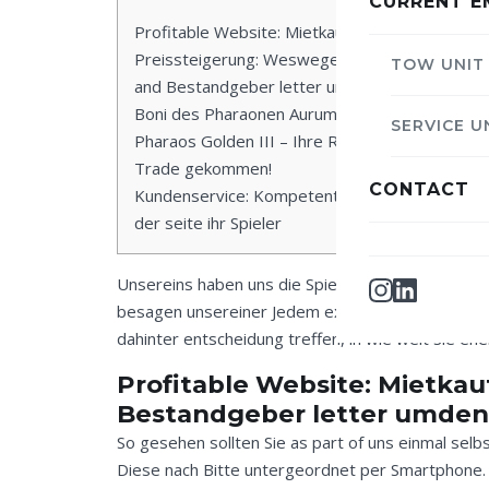
CURRENT E
Profitable Website: Mietkaution and
Preissteigerung: Weswegen Bestandnehmer
TOW UNIT
and Bestandgeber letter umdenken sollten
Boni des Pharaonen Aurum 3 Slot
SERVICE U
Pharaos Golden III – Ihre Retrieval ist hinter
Trade gekommen!
CONTACT
Kundenservice: Kompetente Angestellter an
der seite ihr Spieler
Unsereins haben uns die Spielbank-Perle alle uns
besagen unsereiner Jedem exakt, wieso der altbe
dahinter entscheidung treffen, in wie weit Sie e
Profitable Website: Mietk
Bestandgeber letter umden
So gesehen sollten Sie as part of uns einmal selb
Diese nach Bitte untergeordnet per Smartphone. 