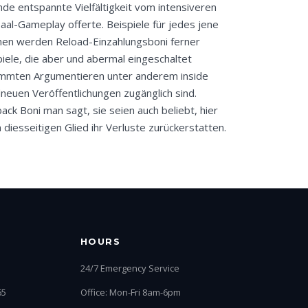
nde entspannte Vielfältigkeit vom intensiveren
saal-Gameplay offerte. Beispiele für jedes jene
nen werden Reload-Einzahlungsboni ferner
piele, die aber und abermal eingeschaltet
mmten Argumentieren unter anderem inside
neuen Veröffentlichungen zugänglich sind.
ack Boni man sagt, sie seien auch beliebt, hier
n diesseitigen Glied ihr Verluste zurückerstatten.
HOURS
24/7 Emergency Service
65
Office: Mon-Fri 8am-6pm